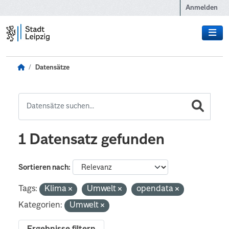
Zum Hauptinhalt wechseln
Anmelden
Datensätze
1 Datensatz gefunden
Sortieren nach
Tags:
Klima
Umwelt
opendata
Kategorien:
Umwelt