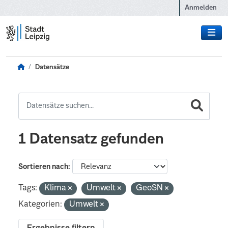
Zum Hauptinhalt wechseln
Anmelden
Datensätze
1 Datensatz gefunden
Sortieren nach
Tags:
Klima
Umwelt
GeoSN
Kategorien:
Umwelt