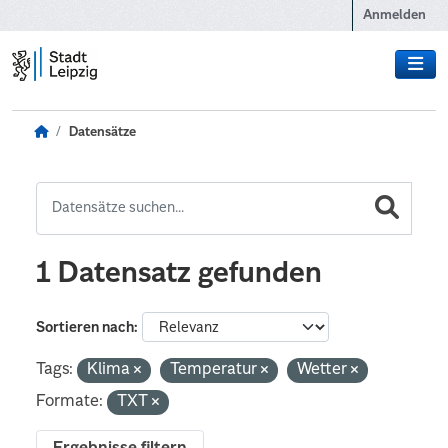
Zum Hauptinhalt wechseln
Anmelden
Datensätze
1 Datensatz gefunden
Sortieren nach
Tags:
Klima
Temperatur
Wetter
Formate:
TXT