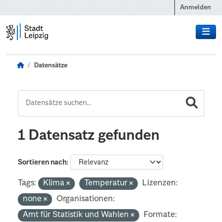
Zum Hauptinhalt wechseln
Anmelden
Datensätze
1 Datensatz gefunden
Sortieren nach
Tags:
Klima
Temperatur
Lizenzen:
none
Organisationen:
Amt für Statistik und Wahlen
Formate: