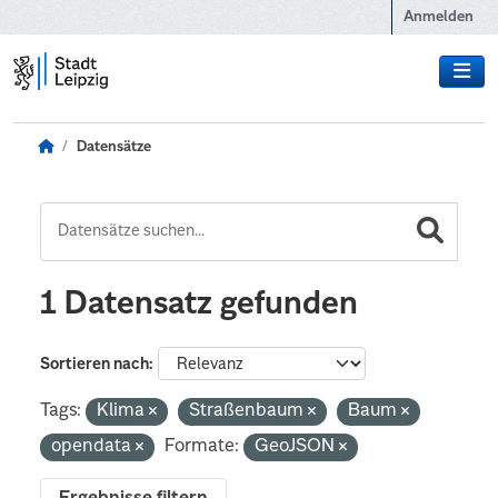
Zum Hauptinhalt wechseln
Anmelden
Datensätze
1 Datensatz gefunden
Sortieren nach
Tags:
Klima
Straßenbaum
Baum
opendata
Formate:
GeoJSON