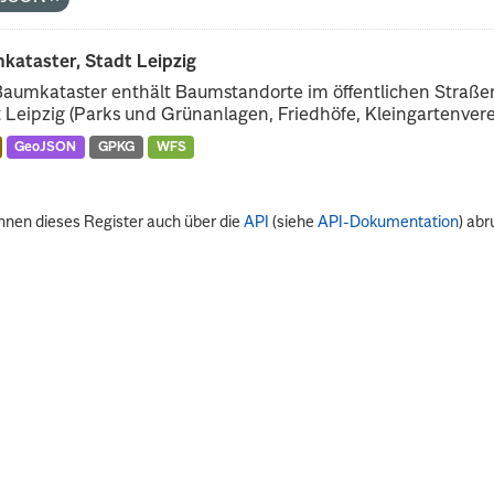
kataster, Stadt Leipzig
Baumkataster enthält Baumstandorte im öffentlichen Straß
 Leipzig (Parks und Grünanlagen, Friedhöfe, Kleingartenverei
GeoJSON
GPKG
WFS
nnen dieses Register auch über die
API
(siehe
API-Dokumentation
) abr