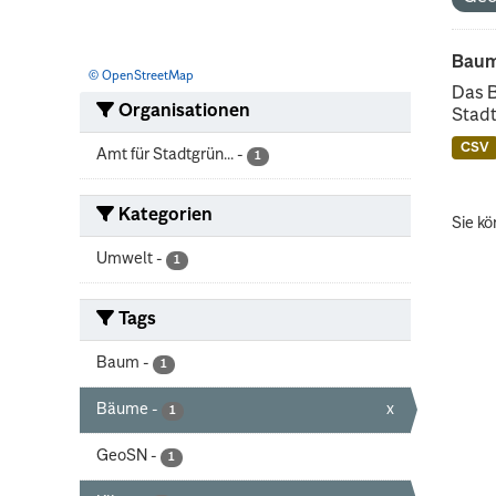
Baum
© OpenStreetMap
Das 
Organisationen
Stadt
CSV
Amt für Stadtgrün...
-
1
Kategorien
Sie kö
Umwelt
-
1
Tags
Baum
-
1
Bäume
-
x
1
GeoSN
-
1