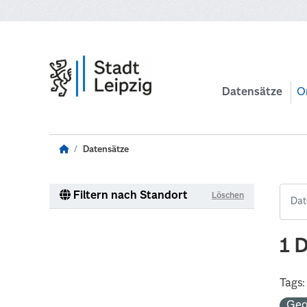
Zum Hauptinhalt wechseln
Datensätze
O
Datensätze
Filtern nach Standort
Löschen
1 
Tags:
Ge