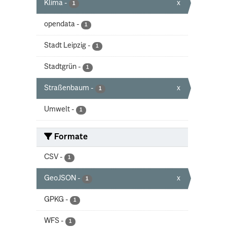
Klima
-
x
1
opendata
-
1
Stadt Leipzig
-
1
Stadtgrün
-
1
Straßenbaum
-
x
1
Umwelt
-
1
Formate
CSV
-
1
GeoJSON
-
x
1
GPKG
-
1
WFS
-
1