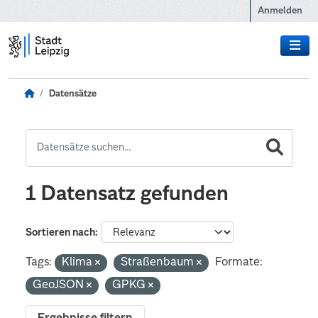
Zum Hauptinhalt wechseln
Anmelden
Datensätze
1 Datensatz gefunden
Sortieren nach
Tags:
Klima
Straßenbaum
Formate:
GeoJSON
GPKG