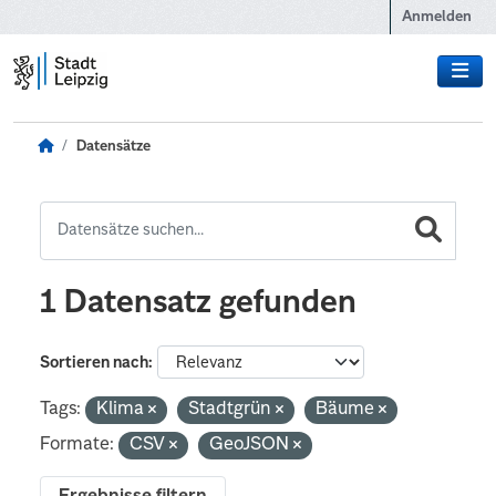
Zum Hauptinhalt wechseln
Anmelden
Datensätze
1 Datensatz gefunden
Sortieren nach
Tags:
Klima
Stadtgrün
Bäume
Formate:
CSV
GeoJSON