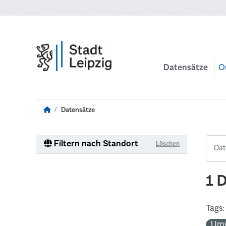
Zum Hauptinhalt wechseln
Datensätze
O
Datensätze
Filtern nach Standort
Löschen
1 
Tags:
Um