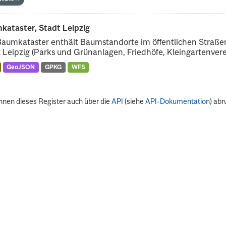
kataster, Stadt Leipzig
Baumkataster enthält Baumstandorte im öffentlichen Straß
 Leipzig (Parks und Grünanlagen, Friedhöfe, Kleingartenverei
GeoJSON
GPKG
WFS
nnen dieses Register auch über die
API
(siehe
API-Dokumentation
) abr