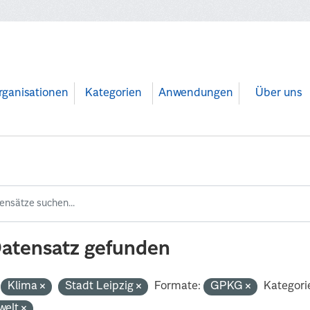
rganisationen
Kategorien
Anwendungen
Über uns
Datensatz gefunden
Klima
Stadt Leipzig
Formate:
GPKG
Kategori
welt