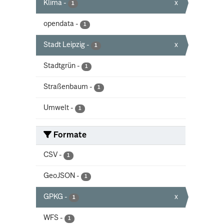
Klima
-
x
1
opendata
-
1
Stadt Leipzig
-
x
1
Stadtgrün
-
1
Straßenbaum
-
1
Umwelt
-
1
Formate
CSV
-
1
GeoJSON
-
1
GPKG
-
x
1
WFS
-
1