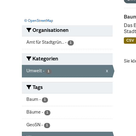
Baum
© OpenStreetMap
Das 
Organisationen
Stadt
CSV
Amt für Stadtgrün...
-
1
Kategorien
Sie kö
Umwelt
-
x
1
Tags
Baum
-
1
Bäume
-
1
GeoSN
-
1