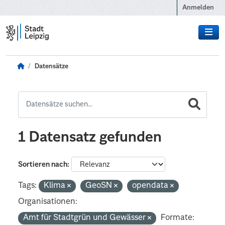
Zum Hauptinhalt wechseln
Anmelden
Datensätze
1 Datensatz gefunden
Sortieren nach
Tags:
Klima
GeoSN
opendata
Organisationen:
Amt für Stadtgrün und Gewässer
Formate: