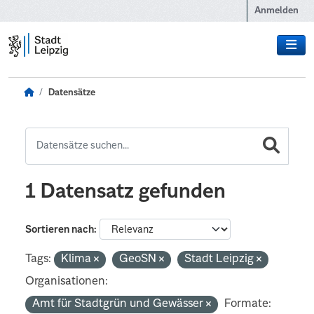
Zum Hauptinhalt wechseln
Anmelden
Datensätze
1 Datensatz gefunden
Sortieren nach
Tags:
Klima
GeoSN
Stadt Leipzig
Organisationen:
Amt für Stadtgrün und Gewässer
Formate: