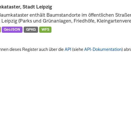
kataster, Stadt Leipzig
Baumkataster enthält Baumstandorte im öffentlichen Straß
 Leipzig (Parks und Grünanlagen, Friedhöfe, Kleingartenverei
GeoJSON
GPKG
WFS
nnen dieses Register auch über die
API
(siehe
API-Dokumentation
) abr