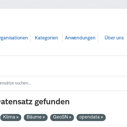
rganisationen
Kategorien
Anwendungen
Über uns
Datensatz gefunden
Klima
Bäume
GeoSN
opendata