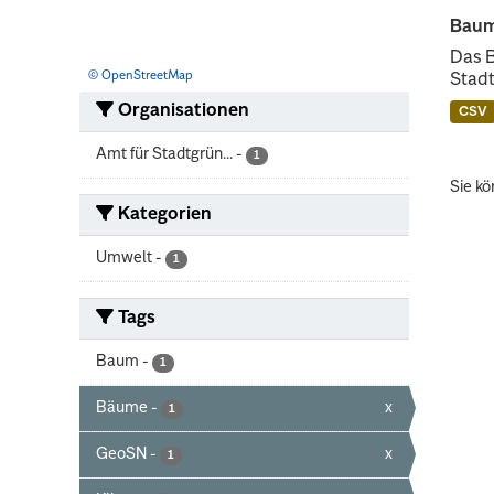
Baum
Das 
© OpenStreetMap
Stadt
Organisationen
CSV
Amt für Stadtgrün...
-
1
Sie kö
Kategorien
Umwelt
-
1
Tags
Baum
-
1
Bäume
-
x
1
GeoSN
-
x
1