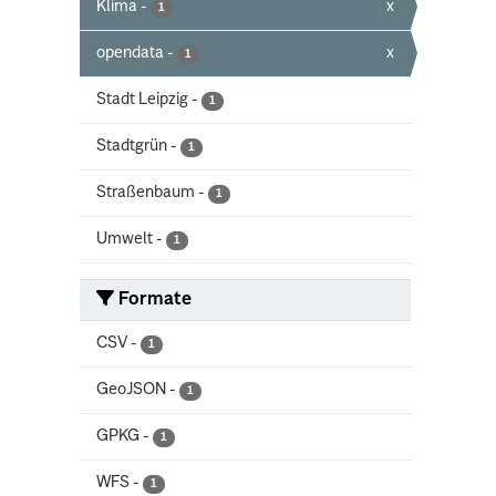
Klima
-
x
1
opendata
-
x
1
Stadt Leipzig
-
1
Stadtgrün
-
1
Straßenbaum
-
1
Umwelt
-
1
Formate
CSV
-
1
GeoJSON
-
1
GPKG
-
1
WFS
-
1