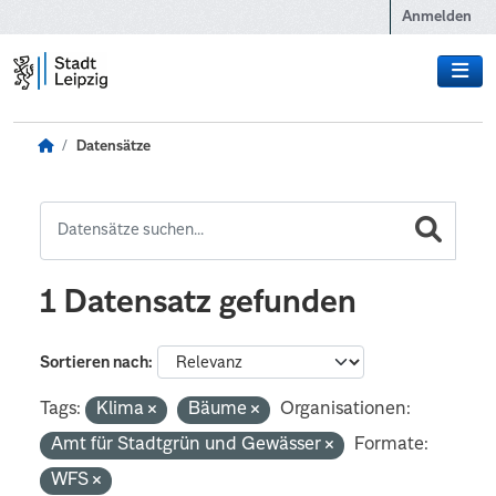
Zum Hauptinhalt wechseln
Anmelden
Datensätze
1 Datensatz gefunden
Sortieren nach
Tags:
Klima
Bäume
Organisationen:
Amt für Stadtgrün und Gewässer
Formate:
WFS