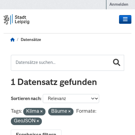
Zum Hauptinhalt wechseln
Anmelden
Datensätze
1 Datensatz gefunden
Sortieren nach
Tags:
Klima
Bäume
Formate:
GeoJSON