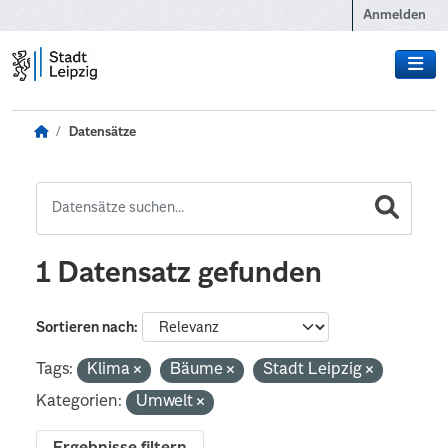
Zum Hauptinhalt wechseln
Anmelden
Datensätze
1 Datensatz gefunden
Sortieren nach
Tags:
Klima
Bäume
Stadt Leipzig
Kategorien:
Umwelt