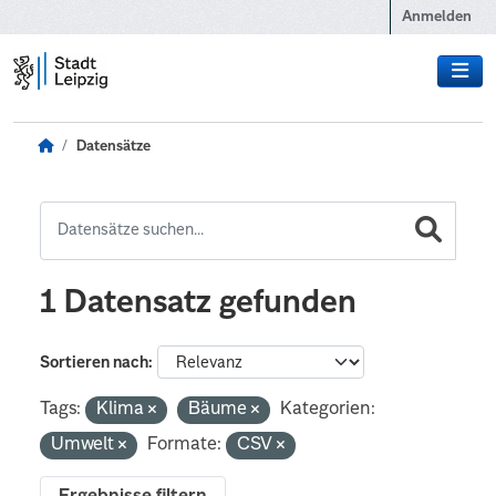
Zum Hauptinhalt wechseln
Anmelden
Datensätze
1 Datensatz gefunden
Sortieren nach
Tags:
Klima
Bäume
Kategorien:
Umwelt
Formate:
CSV