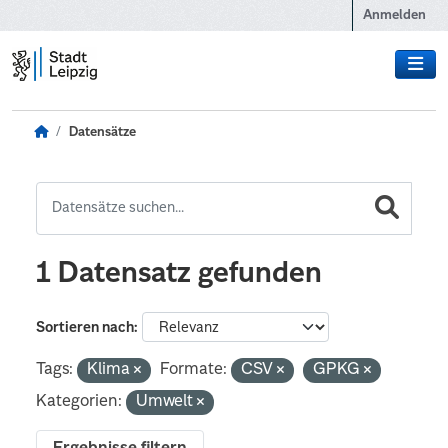
Zum Hauptinhalt wechseln
Anmelden
Datensätze
1 Datensatz gefunden
Sortieren nach
Tags:
Klima
Formate:
CSV
GPKG
Kategorien:
Umwelt