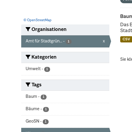
Baum
© OpenStreetMap
Das 
Organisationen
Stadt
CSV
Amt für Stadtgrün...
-
x
1
Kategorien
Sie kö
Umwelt
-
1
Tags
Baum
-
1
Bäume
-
1
GeoSN
-
1