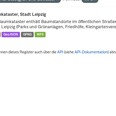
kataster, Stadt Leipzig
Baumkataster enthält Baumstandorte im öffentlichen Straß
 Leipzig (Parks und Grünanlagen, Friedhöfe, Kleingartenverei
GeoJSON
GPKG
WFS
nnen dieses Register auch über die
API
(siehe
API-Dokumentation
) abr