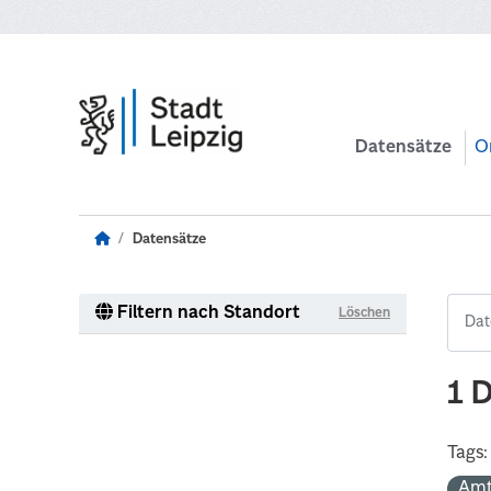
Zum Hauptinhalt wechseln
Datensätze
O
Datensätze
Filtern nach Standort
Löschen
1 
Tags:
Amt