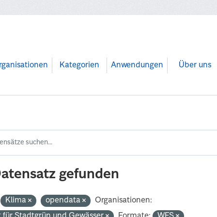
rganisationen
Kategorien
Anwendungen
Über uns
Datensatz gefunden
Klima
opendata
Organisationen:
 für Stadtgrün und Gewässer
Formate:
WFS