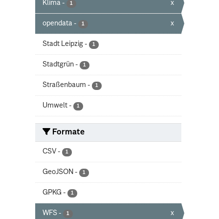
Klima
-
x
1
opendata
-
x
1
Stadt Leipzig
-
1
Stadtgrün
-
1
Straßenbaum
-
1
Umwelt
-
1
Formate
CSV
-
1
GeoJSON
-
1
GPKG
-
1
WFS
-
x
1