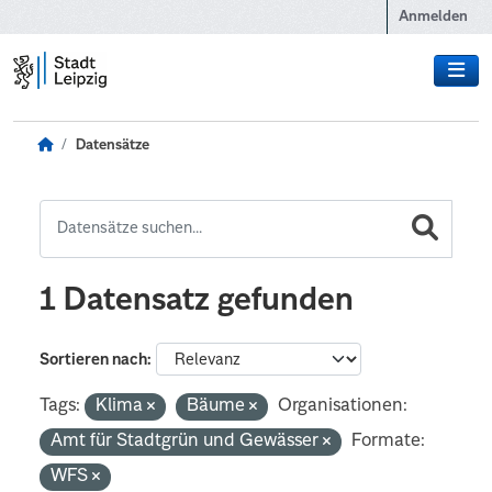
Zum Hauptinhalt wechseln
Anmelden
Datensätze
1 Datensatz gefunden
Sortieren nach
Tags:
Klima
Bäume
Organisationen:
Amt für Stadtgrün und Gewässer
Formate:
WFS