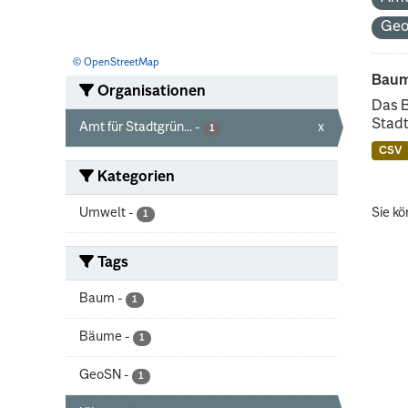
Ge
© OpenStreetMap
Baum
Organisationen
Das 
Stadt
Amt für Stadtgrün...
-
x
1
CSV
Kategorien
Umwelt
-
Sie kö
1
Tags
Baum
-
1
Bäume
-
1
GeoSN
-
1