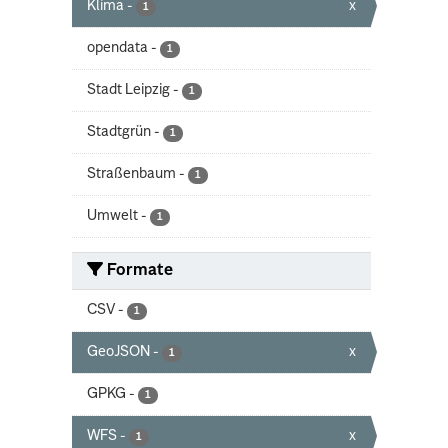
Klima
-
x
1
opendata
-
1
Stadt Leipzig
-
1
Stadtgrün
-
1
Straßenbaum
-
1
Umwelt
-
1
Formate
CSV
-
1
GeoJSON
-
x
1
GPKG
-
1
WFS
-
x
1