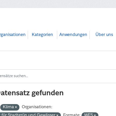
rganisationen
Kategorien
Anwendungen
Über uns
Datensatz gefunden
Klima
Organisationen:
 für Stadtgrün und Gewässer
Formate:
WFS