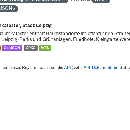
oJSON
kataster, Stadt Leipzig
Baumkataster enthält Baumstandorte im öffentlichen Straß
 Leipzig (Parks und Grünanlagen, Friedhöfe, Kleingartenverei
GeoJSON
GPKG
WFS
nnen dieses Register auch über die
API
(siehe
API-Dokumentation
) abr