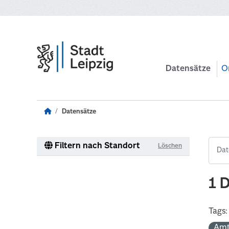
Zum Hauptinhalt wechseln
Datensätze
O
Datensätze
Filtern nach Standort
Löschen
1 
Tags:
Amt