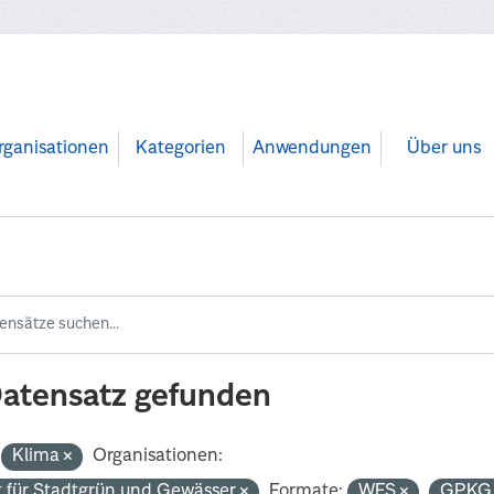
rganisationen
Kategorien
Anwendungen
Über uns
Datensatz gefunden
Klima
Organisationen:
 für Stadtgrün und Gewässer
Formate:
WFS
GPK