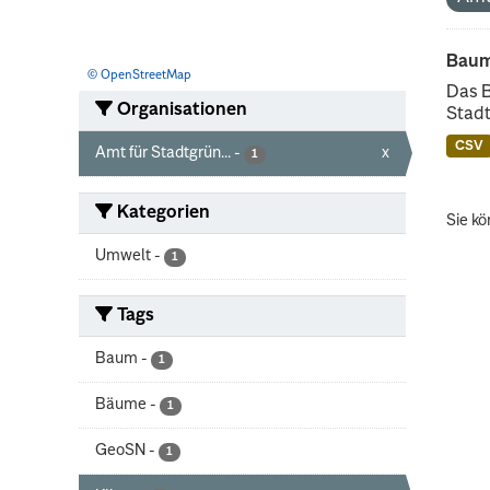
Baum
© OpenStreetMap
Das 
Organisationen
Stadt
CSV
Amt für Stadtgrün...
-
x
1
Kategorien
Sie kö
Umwelt
-
1
Tags
Baum
-
1
Bäume
-
1
GeoSN
-
1