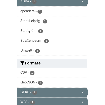
Klima
-
x
1
opendata
-
1
Stadt Leipzig
-
1
Stadtgrün
-
1
Straßenbaum
-
1
Umwelt
-
1
Formate
CSV
-
1
GeoJSON
-
1
GPKG
-
x
1
WFS
-
x
1