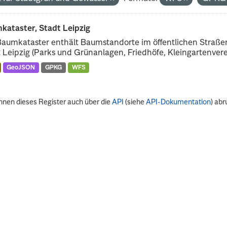
kataster, Stadt Leipzig
Baumkataster enthält Baumstandorte im öffentlichen Straß
 Leipzig (Parks und Grünanlagen, Friedhöfe, Kleingartenverei
GeoJSON
GPKG
WFS
nnen dieses Register auch über die
API
(siehe
API-Dokumentation
) abr