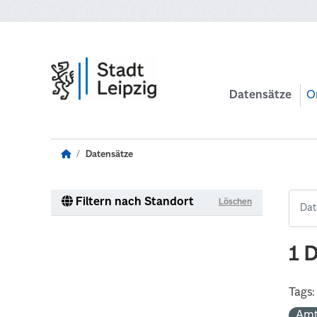
Zum Hauptinhalt wechseln
Datensätze
O
Datensätze
Filtern nach Standort
Löschen
1 
Tags:
Amt