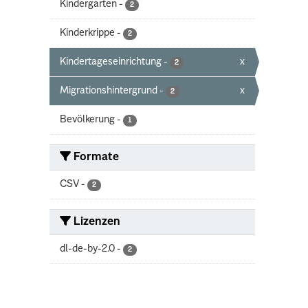
Kindergarten
-
2
Kinderkrippe
-
2
Kindertageseinrichtung
-
x
2
Migrationshintergrund
-
x
2
Bevölkerung
-
1
Formate
CSV
-
2
Lizenzen
dl-de-by-2.0
-
2