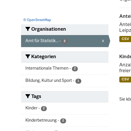
Ante
© OpenStreetMap
Antei
Organisationen
Leipz
CSV
Amt für Statistik...
-
x
2
Kategorien
Kinde
Anzah
Internationale Themen
-
2
freie
CSV
Bildung, Kultur und Sport
-
1
Tags
Sie kö
Kinder
-
2
Kinderbetreuung
-
2