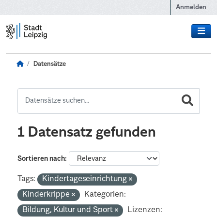
Zum Hauptinhalt wechseln
Anmelden
Datensätze
1 Datensatz gefunden
Sortieren nach
Tags:
Kindertageseinrichtung
Kinderkrippe
Kategorien:
Bildung, Kultur und Sport
Lizenzen: