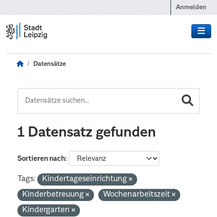
Zum Hauptinhalt wechseln
Anmelden
Datensätze
1 Datensatz gefunden
Sortieren nach
Tags:
Kindertageseinrichtung
Kinderbetreuung
Wochenarbeitszeit
Kindergarten