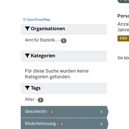
Perso
© OpenStreetMap
Anzah
Organisationen
Jahre
CSV
Amt für Statistik...
-
1
Kategorien
Sie kö
Für diese Suche wurden keine
Kategorien gefunden.
Tags
Alter
-
1
Geschlecht
-
x
1
Kinderbetreuung
-
x
1