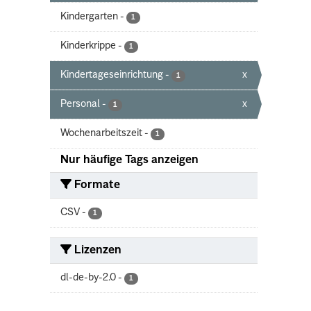
Kindergarten
-
1
Kinderkrippe
-
1
Kindertageseinrichtung
-
x
1
Personal
-
x
1
Wochenarbeitszeit
-
1
Nur häufige Tags anzeigen
Formate
CSV
-
1
Lizenzen
dl-de-by-2.0
-
1