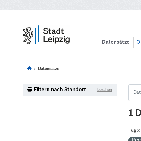
Zum Hauptinhalt wechseln
Datensätze
O
Datensätze
Filtern nach Standort
Löschen
1 
Tags:
Per