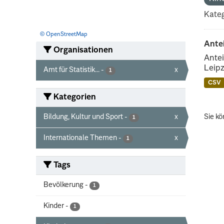
Kateg
© OpenStreetMap
Ante
Organisationen
Antei
Leipz
Amt für Statistik...
-
x
1
CSV
Kategorien
Bildung, Kultur und Sport
-
x
Sie kö
1
Internationale Themen
-
x
1
Tags
Bevölkerung
-
1
Kinder
-
1