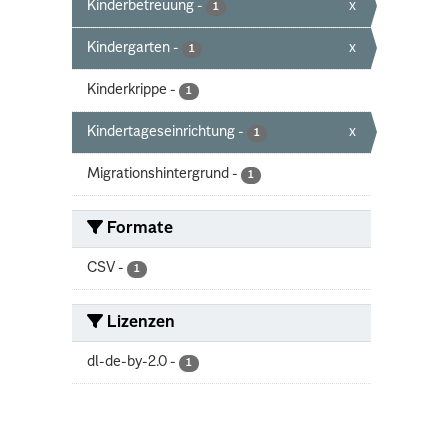
Kinderbetreuung
-
x
1
Kindergarten
-
x
1
Kinderkrippe
-
1
Kindertageseinrichtung
-
x
1
Migrationshintergrund
-
1
Formate
CSV
-
1
Lizenzen
dl-de-by-2.0
-
1