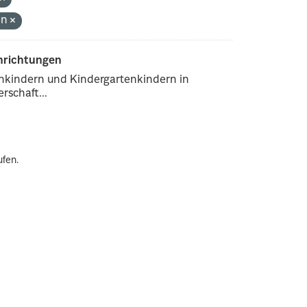
en
inrichtungen
enkindern und Kindergartenkindern in
rschaft...
ufen.