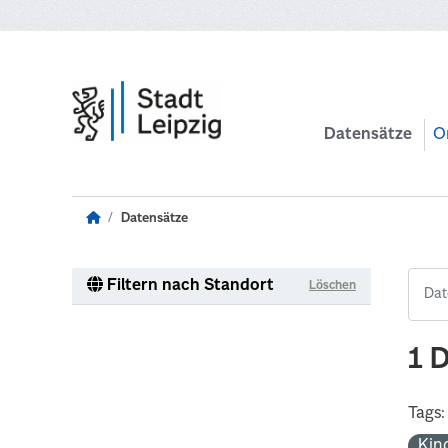
Zum Hauptinhalt wechseln
Datensätze
O
Datensätze
Filtern nach Standort
Löschen
1 
Tags:
Kin