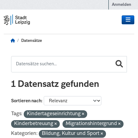
Zum Hauptinhalt wechseln
Anmelden
Datensätze
1 Datensatz gefunden
Sortieren nach
Tags:
Kindertageseinrichtung
Kinderbetreuung
Migrationshintergrund
Kategorien:
Bildung, Kultur und Sport