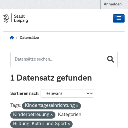
Zum Hauptinhalt wechseln
Anmelden
Datensätze
1 Datensatz gefunden
Sortieren nach
Tags:
Kindertageseinrichtung
Kinderbetreuung
Kategorien:
Bildung, Kultur und Sport