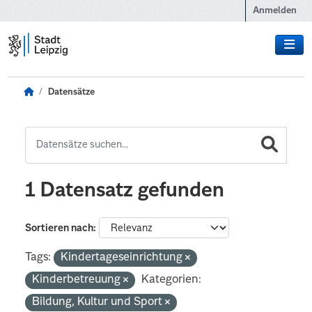
Zum Hauptinhalt wechseln
Anmelden
Datensätze
1 Datensatz gefunden
Sortieren nach
Tags:
Kindertageseinrichtung
Kinderbetreuung
Kategorien:
Bildung, Kultur und Sport