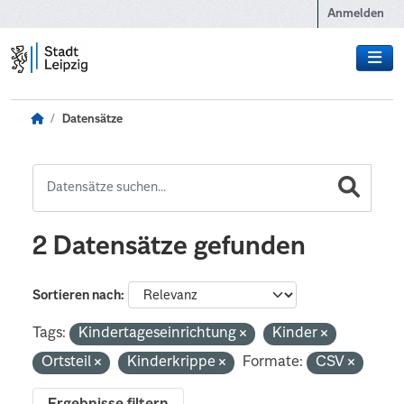
Zum Hauptinhalt wechseln
Anmelden
Datensätze
2 Datensätze gefunden
Sortieren nach
Tags:
Kindertageseinrichtung
Kinder
Ortsteil
Kinderkrippe
Formate:
CSV