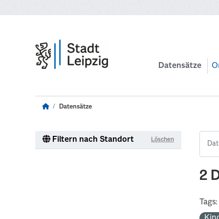
Zum Hauptinhalt wechseln
Datensätze
O
Datensätze
Filtern nach Standort
Löschen
2 
Tags:
Kin