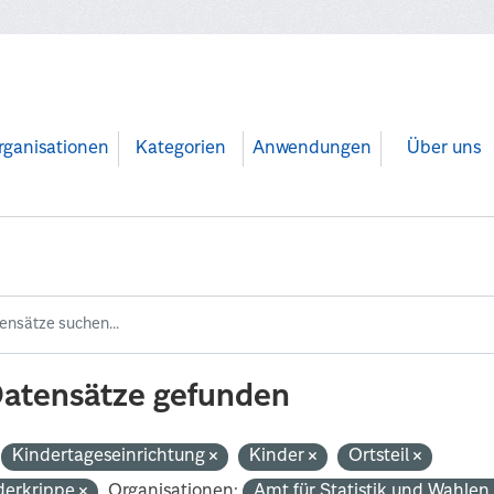
rganisationen
Kategorien
Anwendungen
Über uns
Datensätze gefunden
Kindertageseinrichtung
Kinder
Ortsteil
derkrippe
Organisationen:
Amt für Statistik und Wahle