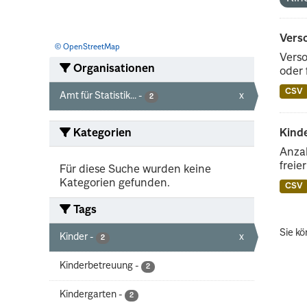
Vers
© OpenStreetMap
Verso
Organisationen
oder 
CSV
Amt für Statistik...
-
x
2
Kategorien
Kinde
Anzah
freie
Für diese Suche wurden keine
Kategorien gefunden.
CSV
Tags
Sie kö
Kinder
-
x
2
Kinderbetreuung
-
2
Kindergarten
-
2