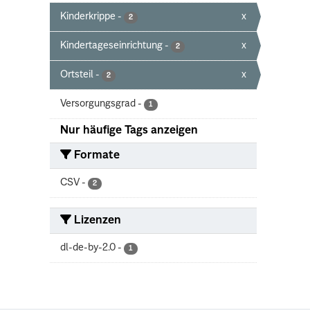
Kinderkrippe
-
x
2
Kindertageseinrichtung
-
x
2
Ortsteil
-
x
2
Versorgungsgrad
-
1
Nur häufige Tags anzeigen
Formate
CSV
-
2
Lizenzen
dl-de-by-2.0
-
1