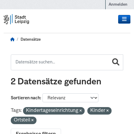
Zum Hauptinhalt wechseln
Anmelden
Datensätze
2 Datensätze gefunden
Sortieren nach
Tags:
Kindertageseinrichtung
Kinder
Ortsteil