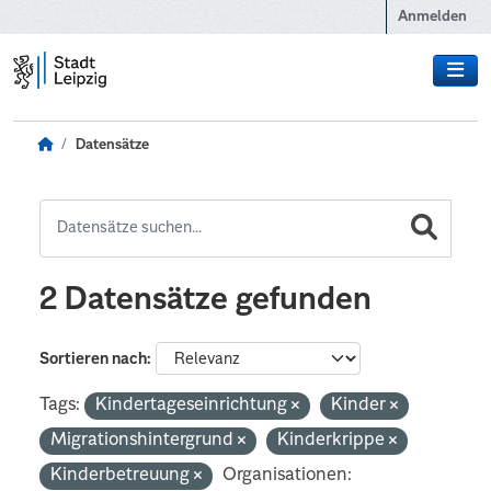
Zum Hauptinhalt wechseln
Anmelden
Datensätze
2 Datensätze gefunden
Sortieren nach
Tags:
Kindertageseinrichtung
Kinder
Migrationshintergrund
Kinderkrippe
Kinderbetreuung
Organisationen: