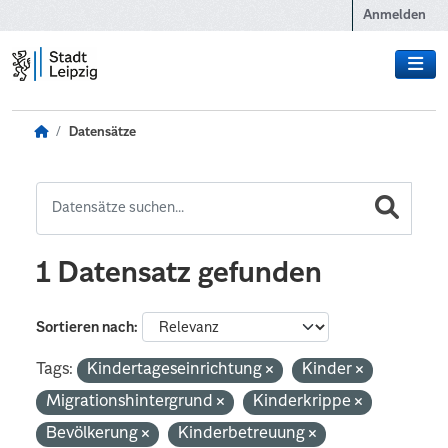
Zum Hauptinhalt wechseln
Anmelden
Datensätze
1 Datensatz gefunden
Sortieren nach
Tags:
Kindertageseinrichtung
Kinder
Migrationshintergrund
Kinderkrippe
Bevölkerung
Kinderbetreuung