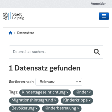
Zum Hauptinhalt wechseln
Anmelden
Datensätze
1 Datensatz gefunden
Sortieren nach
Tags:
Kindertageseinrichtung
Kinder
Migrationshintergrund
Kinderkrippe
Bevölkerung
Kinderbetreuung