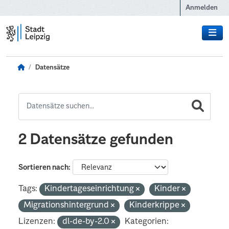
Zum Hauptinhalt wechseln
Anmelden
Datensätze
2 Datensätze gefunden
Sortieren nach
Tags:
Kindertageseinrichtung
Kinder
Migrationshintergrund
Kinderkrippe
Lizenzen:
dl-de-by-2.0
Kategorien: