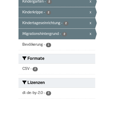
Kindergarten
-
x
2
Kinderkrippe
-
x
2
Kindertageseinrichtung
-
x
2
Migrationshintergrund
-
x
2
Bevölkerung
-
1
Formate
CSV
-
2
Lizenzen
dl-de-by-2.0
-
2