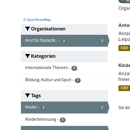
Organ
© OpenStreetMap
Ante
Organisationen
Antei
Leipz
Amt für Statistik...
-
x
2
CSV
Kategorien
Kinde
Internationale Themen
-
2
Anzah
freie
Bildung, Kultur und Sport
-
1
CSV
Tags
Kinder
-
x
Sie kö
2
Kinderbetreuung
-
2