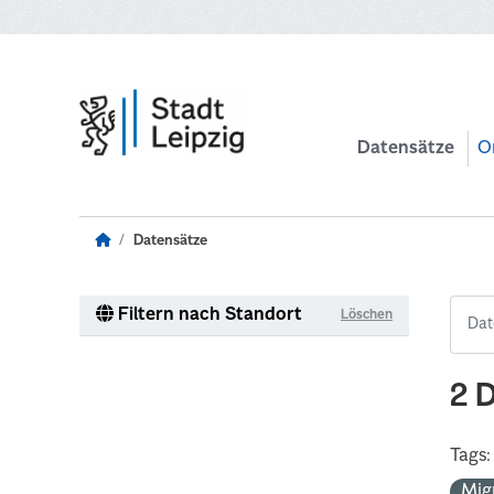
Zum Hauptinhalt wechseln
Datensätze
O
Datensätze
Filtern nach Standort
Löschen
2 
Tags:
Mig