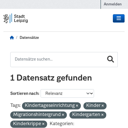
Zum Hauptinhalt wechseln
Anmelden
Datensätze
1 Datensatz gefunden
Sortieren nach
Tags:
Kindertageseinrichtung
Kinder
Migrationshintergrund
Kindergarten
Kinderkrippe
Kategorien: