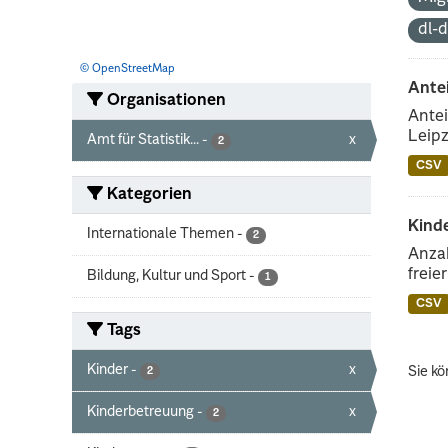
dl-
© OpenStreetMap
Ante
Organisationen
Antei
Leipz
Amt für Statistik...
-
x
2
CSV
Kategorien
Kinde
Internationale Themen
-
2
Anzah
freie
Bildung, Kultur und Sport
-
1
CSV
Tags
Kinder
-
x
Sie kö
2
Kinderbetreuung
-
x
2