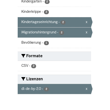
Kindergarten
-
2
Kinderkrippe
-
2
Kindertageseinrichtung
-
x
2
Migrationshintergrund
-
x
2
Bevölkerung
-
1
Formate
CSV
-
2
Lizenzen
dl-de-by-2.0
-
x
2