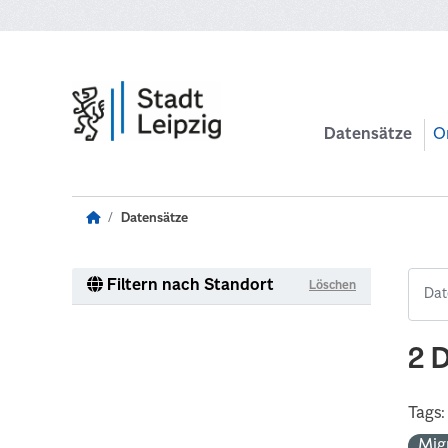
Zum Hauptinhalt wechseln
Datensätze
O
Datensätze
Filtern nach Standort
Löschen
2 
Tags:
Mig