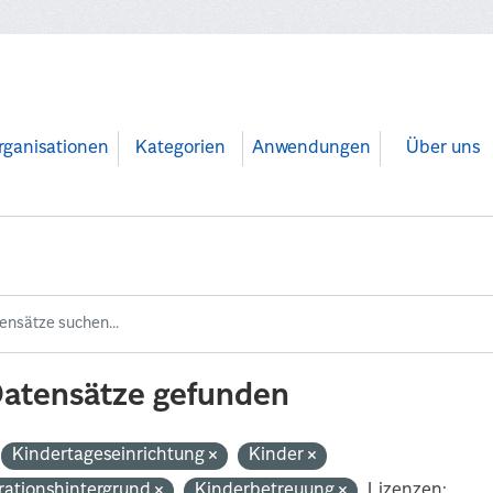
rganisationen
Kategorien
Anwendungen
Über uns
Datensätze gefunden
Kindertageseinrichtung
Kinder
rationshintergrund
Kinderbetreuung
Lizenzen: