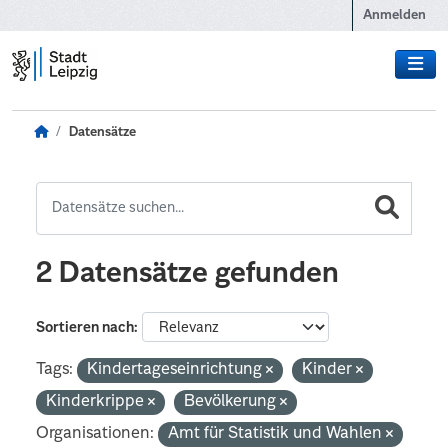
Zum Hauptinhalt wechseln
Anmelden
Datensätze
2 Datensätze gefunden
Sortieren nach
Tags:
Kindertageseinrichtung
Kinder
Kinderkrippe
Bevölkerung
Organisationen:
Amt für Statistik und Wahlen