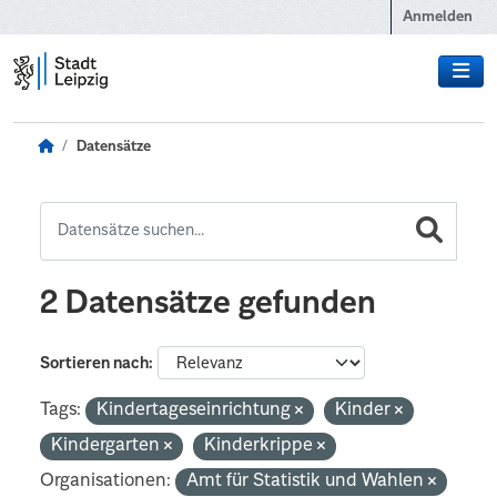
Zum Hauptinhalt wechseln
Anmelden
Datensätze
2 Datensätze gefunden
Sortieren nach
Tags:
Kindertageseinrichtung
Kinder
Kindergarten
Kinderkrippe
Organisationen:
Amt für Statistik und Wahlen