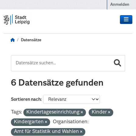
Zum Hauptinhalt wechseln
Anmelden
Datensätze
6 Datensätze gefunden
Sortieren nach
Tags:
Kindertageseinrichtung
Kinder
Kindergarten
Organisationen:
Amt für Statistik und Wahlen