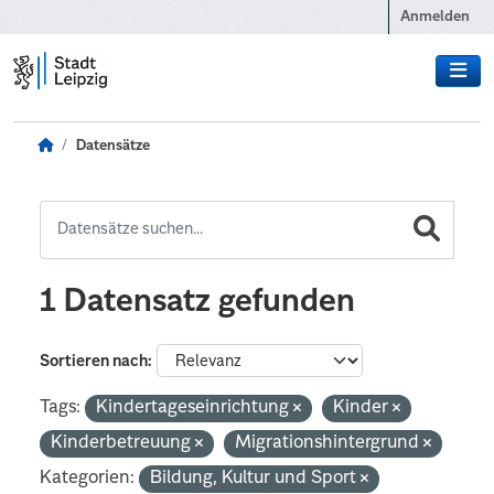
Zum Hauptinhalt wechseln
Anmelden
Datensätze
1 Datensatz gefunden
Sortieren nach
Tags:
Kindertageseinrichtung
Kinder
Kinderbetreuung
Migrationshintergrund
Kategorien:
Bildung, Kultur und Sport