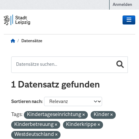
Zum Hauptinhalt wechseln
Anmelden
Datensätze
1 Datensatz gefunden
Sortieren nach
Tags:
Kindertageseinrichtung
Kinder
Kinderbetreuung
Kinderkrippe
Westdeutschland