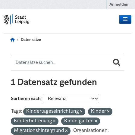
Zum Hauptinhalt wechseln
Anmelden
Datensätze
1 Datensatz gefunden
Sortieren nach
Tags:
Kindertageseinrichtung
Kinder
Kinderbetreuung
Kindergarten
Migrationshintergrund
Organisationen: