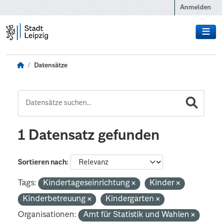
Zum Hauptinhalt wechseln
Anmelden
Datensätze
1 Datensatz gefunden
Sortieren nach
Tags:
Kindertageseinrichtung
Kinder
Kinderbetreuung
Kindergarten
Organisationen:
Amt für Statistik und Wahlen