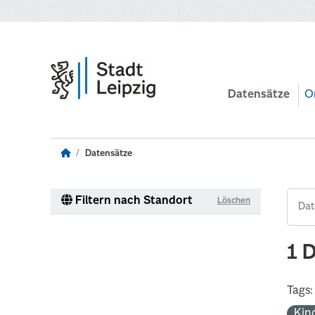
Zum Hauptinhalt wechseln
Datensätze
O
Datensätze
Filtern nach Standort
Löschen
1 
Tags:
Kin