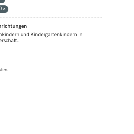
.0
inrichtungen
enkindern und Kindergartenkindern in
rschaft...
ufen.