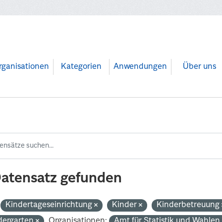
rganisationen
Kategorien
Anwendungen
Über uns
Datensatz gefunden
Kindertageseinrichtung
Kinder
Kinderbetreuung
dergarten
Organisationen:
Amt für Statistik und Wahle