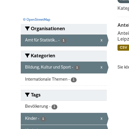
Kateg
© OpenStreetMap
Ante
Organisationen
Antei
Leipz
Amt für Statistik...
-
x
1
CSV
Kategorien
Bildung, Kultur und Sport
-
x
Sie kö
1
Internationale Themen
-
1
Tags
Bevölkerung
-
1
Kinder
-
x
1