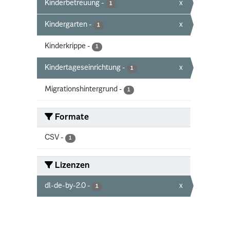
Kinderbetreuung
-
x
1
Kindergarten
-
x
1
Kinderkrippe
-
1
Kindertageseinrichtung
-
x
1
Migrationshintergrund
-
1
Formate
CSV
-
1
Lizenzen
dl-de-by-2.0
-
x
1