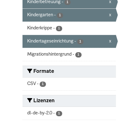
Kinderbetreuung
-
x
1
Kindergarten
-
x
1
Kinderkrippe
-
1
Kindertageseinrichtung
-
x
1
Migrationshintergrund
-
1
Formate
CSV
-
1
Lizenzen
dl-de-by-2.0
-
1