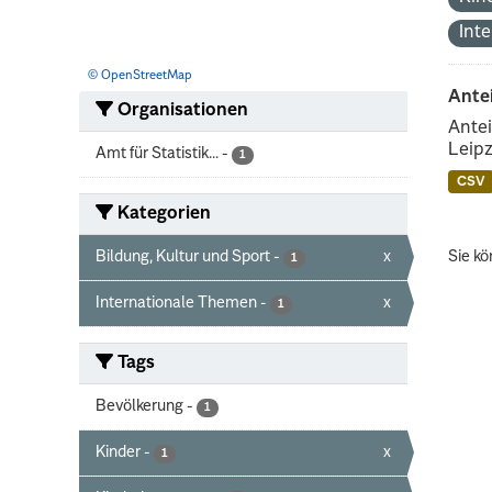
Int
© OpenStreetMap
Ante
Organisationen
Antei
Leipz
Amt für Statistik...
-
1
CSV
Kategorien
Bildung, Kultur und Sport
-
x
Sie kö
1
Internationale Themen
-
x
1
Tags
Bevölkerung
-
1
Kinder
-
x
1