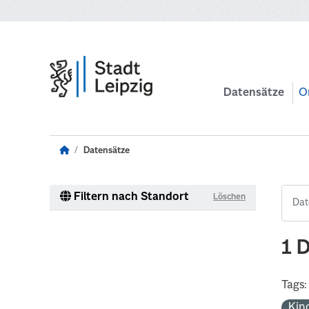
Zum Hauptinhalt wechseln
Datensätze
O
Datensätze
Filtern nach Standort
Löschen
1 
Tags:
Kin