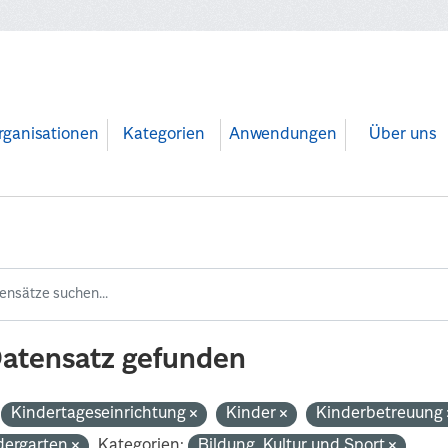
rganisationen
Kategorien
Anwendungen
Über uns
Datensatz gefunden
Kindertageseinrichtung
Kinder
Kinderbetreuung
dergarten
Kategorien:
Bildung, Kultur und Sport