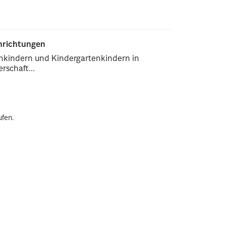
inrichtungen
enkindern und Kindergartenkindern in
rschaft...
ufen.