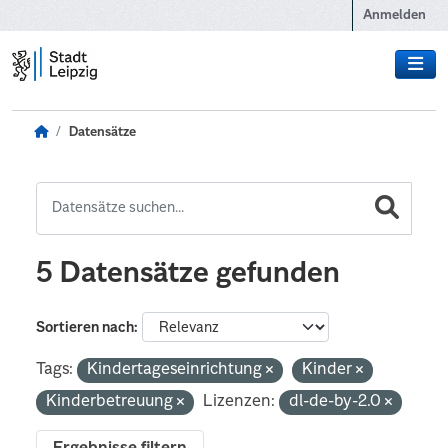
Zum Hauptinhalt wechseln
Anmelden
Datensätze
5 Datensätze gefunden
Sortieren nach
Tags:
Kindertageseinrichtung
Kinder
Kinderbetreuung
Lizenzen:
dl-de-by-2.0