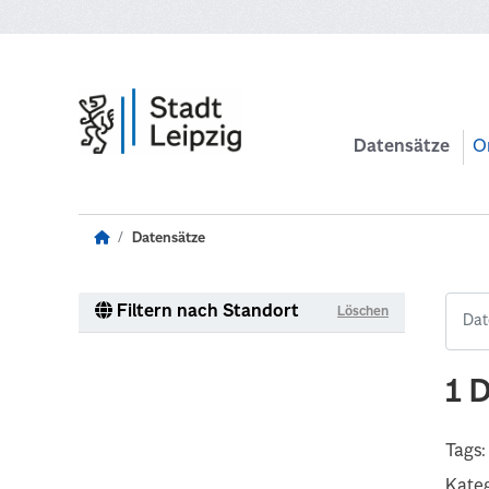
Zum Hauptinhalt wechseln
Datensätze
O
Datensätze
Filtern nach Standort
Löschen
1 
Tags:
Kateg