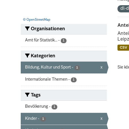
dl-
© OpenStreetMap
Ante
Organisationen
Antei
Leipz
Amt für Statistik...
-
1
CSV
Kategorien
Bildung, Kultur und Sport
-
x
Sie kö
1
Internationale Themen
-
1
Tags
Bevölkerung
-
1
Kinder
-
x
1