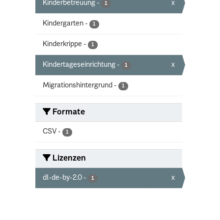
Kinderbetreuung
-
x
1
Kindergarten
-
1
Kinderkrippe
-
1
Kindertageseinrichtung
-
x
1
Migrationshintergrund
-
1
Formate
CSV
-
1
Lizenzen
dl-de-by-2.0
-
x
1