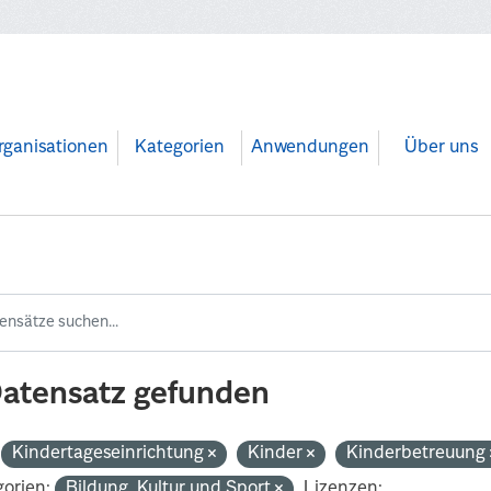
rganisationen
Kategorien
Anwendungen
Über uns
Datensatz gefunden
Kindertageseinrichtung
Kinder
Kinderbetreuung
orien:
Bildung, Kultur und Sport
Lizenzen: