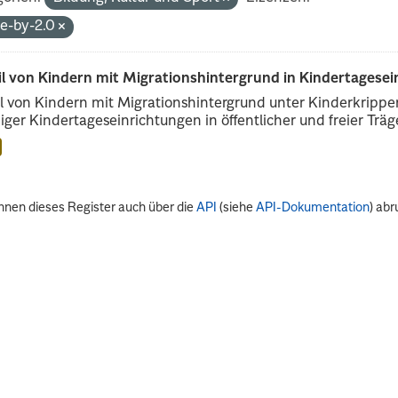
de-by-2.0
il von Kindern mit Migrationshintergrund in Kindertagese
l von Kindern mit Migrationshintergrund unter Kinderkripp
iger Kindertageseinrichtungen in öffentlicher und freier Träge
nnen dieses Register auch über die
API
(siehe
API-Dokumentation
) abr