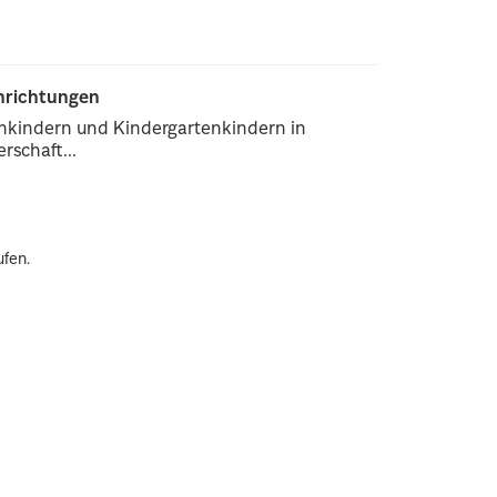
inrichtungen
enkindern und Kindergartenkindern in
rschaft...
ufen.